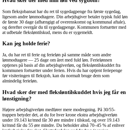
Hvad sker der med min løn ved sygdom?
Som fleksjobansat har du ret til sygedagpenge fra første sygedag,
ligesom andre lønmodtagere. Din arbejdsgiver betaler typisk fuld løn
de første 30 dage (afhængigt af overenskomst og kommunal aftale),
og derefter overgår du til sygedagpenge. Kommunen fortsætter med
at udbetale fleksløntilskud, mens du er sygemeldt.
Kan jeg holde ferie?
Ja, du har ret til ferie og ferieløn på samme måde som andre
lønmodtagere — 25 dage om året med fuld løn. Ferielønnen
optjenes på basis af din arbejdsgiverløn, og fleksløntilskuddet fra
kommunen fortsætter under ferien. Hvis du har optjent feriepenge
før visiteringen til fleksjob, kan du normalt bruge dem som
almindelig ferieløn.
Hvad sker der med fleksløntilskuddet hvis jeg får en
lønstigning?
Højere arbejdsgiverløn medfører mere modregning. På 30/55-
trappen betyder det, at du for hver krone ekstra arbejdsgiverløn
under 19.143 kr/mnd får 30 øre mindre i tilskud, og over 19.143
kr/mnd får du 55 øre mindre. Du beholder altså 70–45 % af enhver