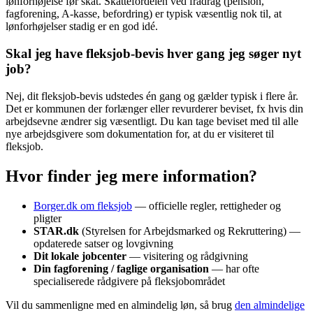
lønforhøjelse før skat. Skattefordelen ved fradrag (pension,
fagforening, A-kasse, befordring) er typisk væsentlig nok til, at
lønforhøjelser stadig er en god idé.
Skal jeg have fleksjob-bevis hver gang jeg søger nyt
job?
Nej, dit fleksjob-bevis udstedes én gang og gælder typisk i flere år.
Det er kommunen der forlænger eller revurderer beviset, fx hvis din
arbejdsevne ændrer sig væsentligt. Du kan tage beviset med til alle
nye arbejdsgivere som dokumentation for, at du er visiteret til
fleksjob.
Hvor finder jeg mere information?
Borger.dk om fleksjob
— officielle regler, rettigheder og
pligter
STAR.dk
(Styrelsen for Arbejdsmarked og Rekruttering) —
opdaterede satser og lovgivning
Dit lokale jobcenter
— visitering og rådgivning
Din fagforening / faglige organisation
— har ofte
specialiserede rådgivere på fleksjobområdet
Vil du sammenligne med en almindelig løn, så brug
den almindelige