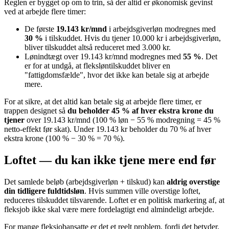
Reglen er bygget op om to trin, så der altid er økonomisk gevinst
ved at arbejde flere timer:
De første
19.143 kr/mnd
i arbejdsgiverløn modregnes med
30 %
i tilskuddet. Hvis du tjener 10.000 kr i arbejdsgiverløn,
bliver tilskuddet altså reduceret med 3.000 kr.
Lønindtægt over 19.143 kr/mnd modregnes med
55 %
. Det
er for at undgå, at fleksløntilskuddet bliver en
"fattigdomsfælde", hvor det ikke kan betale sig at arbejde
mere.
For at sikre, at det altid kan betale sig at arbejde flere timer, er
trappen designet så
du beholder 45 % af hver ekstra krone du
tjener
over 19.143 kr/mnd (100 % løn − 55 % modregning = 45 %
netto-effekt før skat). Under 19.143 kr beholder du 70 % af hver
ekstra krone (100 % − 30 % = 70 %).
Loftet — du kan ikke tjene mere end før
Det samlede beløb (arbejdsgiverløn + tilskud) kan
aldrig overstige
din tidligere fuldtidsløn
. Hvis summen ville overstige loftet,
reduceres tilskuddet tilsvarende. Loftet er en politisk markering af, at
fleksjob ikke skal være mere fordelagtigt end almindeligt arbejde.
For mange fleksjobansatte er det et reelt problem, fordi det betyder,