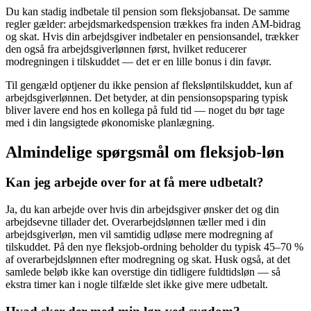
Du kan stadig indbetale til pension som fleksjobansat. De samme
regler gælder: arbejdsmarkedspension trækkes fra inden AM-bidrag
og skat. Hvis din arbejdsgiver indbetaler en pensionsandel, trækker
den også fra arbejdsgiverlønnen først, hvilket reducerer
modregningen i tilskuddet — det er en lille bonus i din favør.
Til gengæld optjener du ikke pension af fleksløntilskuddet, kun af
arbejdsgiverlønnen. Det betyder, at din pensionsopsparing typisk
bliver lavere end hos en kollega på fuld tid — noget du bør tage
med i din langsigtede økonomiske planlægning.
Almindelige spørgsmål om fleksjob-løn
Kan jeg arbejde over for at få mere udbetalt?
Ja, du kan arbejde over hvis din arbejdsgiver ønsker det og din
arbejdsevne tillader det. Overarbejdslønnen tæller med i din
arbejdsgiverløn, men vil samtidig udløse mere modregning af
tilskuddet. På den nye fleksjob-ordning beholder du typisk 45–70 %
af overarbejdslønnen efter modregning og skat. Husk også, at det
samlede beløb ikke kan overstige din tidligere fuldtidsløn — så
ekstra timer kan i nogle tilfælde slet ikke give mere udbetalt.