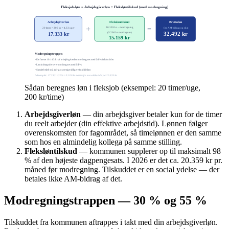
Fleksjob-løn = Arbejdsgiverløn + Fleksløntilskud (med modregning)
Arbejdsgiverløn
Fleksløntilskud
Bruttoløn
+
=
20.359 kr − modregning
20 timer × 200 kr × 4,33 uger
før AM-bidrag og skat
32.492 kr
(5.200 kr modregnes)
17.333 kr
15.159 kr
Modregningstrappen
• De første 19.143 kr af arbejdsgiverløn modregnes med
30%
i tilskuddet
• Lønindtægt derover modregnes med
55%
• Samlet beløb må aldrig overstige tidligere fuldtidsløn
I eksemplet: 17.333 × 30% = 5.200 kr trækkes fra max-tilskuddet på 20.359 kr
Sådan beregnes løn i fleksjob (eksempel: 20 timer/uge,
200 kr/time)
Arbejdsgiverløn
— din arbejdsgiver betaler kun for de timer
du reelt arbejder (din effektive arbejdstid). Lønnen følger
overenskomsten for fagområdet, så timelønnen er den samme
som hos en almindelig kollega på samme stilling.
Fleksløntilskud
— kommunen supplerer op til maksimalt 98
% af den højeste dagpengesats. I
2026
er det ca. 20.359 kr pr.
måned før modregning. Tilskuddet er en social ydelse — der
betales ikke AM-bidrag af det.
Modregningstrappen — 30 % og 55 %
Tilskuddet fra kommunen aftrappes i takt med din arbejdsgiverløn.