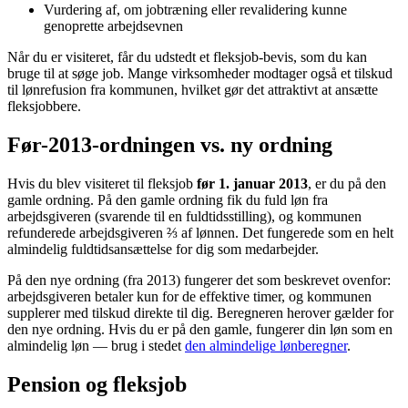
Vurdering af, om jobtræning eller revalidering kunne
genoprette arbejdsevnen
Når du er visiteret, får du udstedt et fleksjob-bevis, som du kan
bruge til at søge job. Mange virksomheder modtager også et tilskud
til løn­refusion fra kommunen, hvilket gør det attraktivt at ansætte
fleksjobbere.
Før-2013-ordningen vs. ny ordning
Hvis du blev visiteret til fleksjob
før 1. januar 2013
, er du på den
gamle ordning. På den gamle ordning fik du fuld løn fra
arbejdsgiveren (svarende til en fuldtidsstilling), og kommunen
refunderede arbejdsgiveren ⅔ af lønnen. Det fungerede som en helt
almindelig fuldtidsansættelse for dig som medarbejder.
På den nye ordning (fra 2013) fungerer det som beskrevet ovenfor:
arbejdsgiveren betaler kun for de effektive timer, og kommunen
supplerer med tilskud direkte til dig. Beregneren herover gælder for
den nye ordning. Hvis du er på den gamle, fungerer din løn som en
almindelig løn — brug i stedet
den almindelige lønberegner
.
Pension og fleksjob