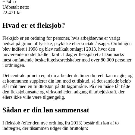
−
54 kr
Udbetalt netto
22.471 kr
Hvad er et fleksjob?
Fleksjob er en ordning for personer, hvis arbejdsevne er varigt
nedsat på grund af fysiske, psykiske eller sociale årsager. Ordningen
blev indført i 1998 og blev radikalt omlagt i 2013, hvor den
nuværende model trådte i kraft. I dag er fleksjob et af Danmarks
mest omfattende beskæftigelsesredskaber med over 80.000 personer
i ordningen.
Det centrale princip er, at du arbejder de timer du reelt kan magte, og
at kommunen supplerer din løn med et tilskud, så det samlede beløb
står mål med en fuldtidsløn på dit fagområde. På den måde får både
den fleksjobansatte og virksomheden adgang til arbejdskraft, der
ellers ikke ville være tilgængelig.
Sådan er din løn sammensat
I fleksjob (efter den nye ordning fra 2013) består din løn af to
indtægter, der tilsammen udgør din bruttoløn: