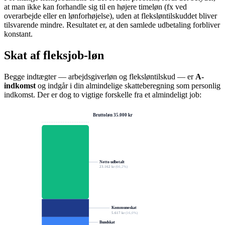
at man ikke kan forhandle sig til en højere timeløn (fx ved
overarbejde eller en lønforhøjelse), uden at fleksløntilskuddet bliver
tilsvarende mindre. Resultatet er, at den samlede udbetaling forbliver
konstant.
Skat af fleksjob-løn
Begge indtægter — arbejdsgiverløn og fleksløntilskud — er
A-
indkomst
og indgår i din almindelige skatteberegning som personlig
indkomst. Der er dog to vigtige forskelle fra et almindeligt job:
Bruttoløn 35.000 kr
Netto udbetalt
23.162 kr
(
66,2
%)
Kommuneskat
5.617 kr
(
16,0
%)
Bundskat