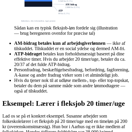
3.343 kr
(
9,5
%)
AM-bidrag
2.800 kr
(
8,0
%)
ATP
99 kr
(
0,3
%)
København, ikke kirkemedlem, ingen pension
Sådan kan en typisk fleksjob-løn fordele sig (illustration
— brug beregneren ovenfor for præcise tal)
AM-bidrag betales kun af arbejdsgiverlønnen
— ikke af
tilskuddet. Tilskuddet er en social ydelse og dermed AM-fri.
ATP-bidraget
betales kun forholdsmæssigt baseret på dine
effektive timer. Hvis du arbejder 20 timer/uge, betaler du ca.
20/37 af det fulde ATP-bidrag.
Personfradrag, beskæftigelsesfradrag, befordring, fagforening,
A-kasse og andre fradrag virker som i et almindeligt job.
Hvis du tjener nok til at udløse mellem-, top- eller top-topskat,
betaler du dem på samme måde som andre lønmodtagere —
også af tilskuddet.
Eksempel: Lærer i fleksjob 20 timer/uge
Lad os se på et konkret eksempel. Susanne arbejder som
folkeskolelærer i et fleksjob på 20 timer/uge med en timeløn på 200
kr (overenskomstmæssig). Hun bor i Aarhus og er ikke medlem af
folkekirken. Hendes tidligere fuldtidsløn var 38.000 kr/mnd.