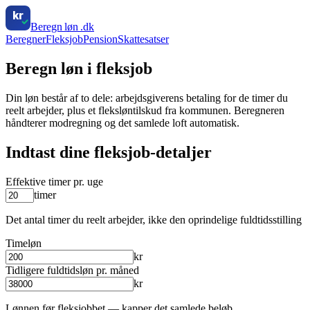
kr
Beregn
løn
.dk
Beregner
Fleksjob
Pension
Skattesatser
Beregn løn i fleksjob
Din løn består af to dele: arbejdsgiverens betaling for de timer du
reelt arbejder, plus et fleksløntilskud fra kommunen. Beregneren
håndterer modregning og det samlede loft automatisk.
Indtast dine fleksjob-detaljer
Effektive timer pr. uge
timer
Det antal timer du reelt arbejder, ikke den oprindelige fuldtidsstilling
Timeløn
kr
Tidligere fuldtidsløn pr. måned
kr
Lønnen før fleksjobbet — kapper det samlede beløb