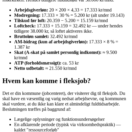
Arbejdsgiverløn:
20 × 200 × 4,33 = 17.333 kr/mnd
Modregning:
17.333 × 30 % = 5.200 kr (alt under 19.143)
Tilskud før loft:
20.359 − 5.200 = 15.159 kr/mnd
Loftcheck:
17.333 + 15.159 = 32.492 kr — under hendes
tidligere 38.000 kr, så loftet aktiveres ikke.
Bruttoløn samlet:
32.492 kr/mnd
AM-bidrag (kun af arbejdsgiverløn):
17.333 × 8 % =
1.387 kr
Skat (A-skat på samlet personlig indkomst):
≈ 9.500
kr/mnd
ATP (forholdsmæssigt):
ca. 53 kr
Netto udbetalt:
≈ 21.550 kr/mnd
Hvem kan komme i fleksjob?
Det er din kommune (jobcenteret), der visiterer dig til fleksjob. Du
skal have en væsentlig og varig nedsat arbejdsevne, og kommunen
skal vurdere, at du ikke kan klare et almindeligt fuldtidsarbejde.
Beslutningen træffes på baggrund af:
Lægelige oplysninger og funktionsundersøgelser
En afklarende periode (typisk via virksomhedspraktik) —
kaldet "ressourceforløb"