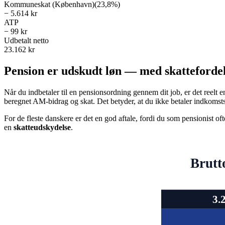
Kommuneskat (København)
(
23,8%
)
−
5.614 kr
ATP
−
99 kr
Udbetalt netto
23.162 kr
Pension er udskudt løn — med skatteforde
Når du indbetaler til en pensionsordning gennem dit job, er det reel
beregnet AM-bidrag og skat. Det betyder, at du ikke betaler indkomsts
For de fleste danskere er det en god aftale, fordi du som pensionist o
en
skatteudskydelse
.
Brutt
3.