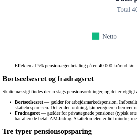
Total
4
Netto
Effekten af 5% pension-egenbetaling på en 40.000 kr/mnd løn
.
Bortseelsesret og fradragsret
Skattemæssigt findes der to slags pensionsordninger, og det er vigtigt a
Bortseelsesret
— gælder for arbejdsmarkedspension. Indbetali
skattebesparelsen. Det er den ordning, lønberegneren herover 
Fradragsret
— gælder for privattegnede pensioner (typisk ratepe
har allerede betalt AM-bidrag. Skattefordelen er lidt mindre, men
Tre typer pensions­opsparing