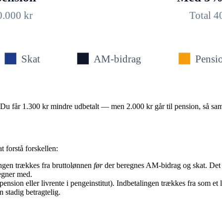
0.000
kr
Total
4
Skat
AM-bidrag
Pensio
 Du får 1.300 kr mindre udbetalt — men 2.000 kr går til pension, så sam
t forstå forskellen:
ngen trækkes fra bruttolønnen
før
der beregnes AM-bidrag og skat. Det 
regner med.
nsion eller livrente i pengeinstitut). Indbetalingen trækkes fra som et 
 stadig betragtelig.