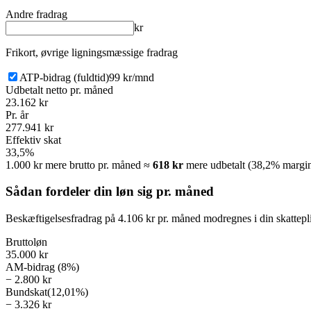
Andre fradrag
kr
Frikort, øvrige ligningsmæssige fradrag
ATP-bidrag (fuldtid)
99 kr/mnd
Udbetalt netto pr. måned
23.162 kr
Pr. år
277.941 kr
Effektiv skat
33,5%
1.000 kr mere brutto pr. måned ≈
618 kr
mere udbetalt (
38,2%
margin
Sådan fordeler din løn sig pr. måned
Beskæftigelsesfradrag på
4.106 kr
pr. måned modregnes i din skattepl
Bruttoløn
35.000 kr
AM-bidrag (8%)
−
2.800 kr
Bundskat
(
12,01%
)
−
3.326 kr