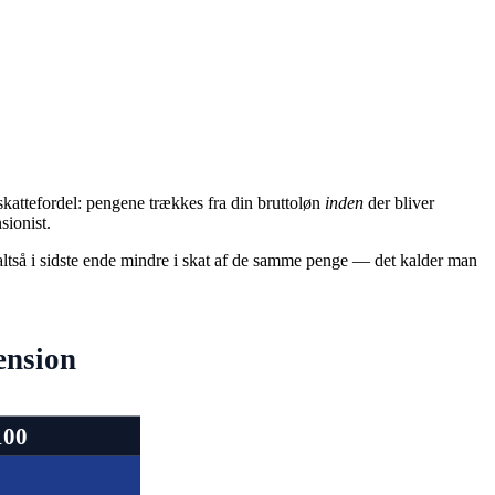
kattefordel: pengene trækkes fra din bruttoløn
inden
der bliver
sionist.
 altså i sidste ende mindre i skat af de samme penge — det kalder man
ension
100