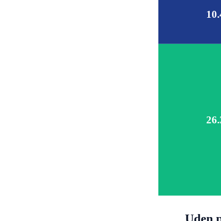
10.
26.
Uden p