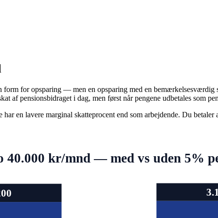
l
t en form for opsparing — men en opsparing med en bemærkelsesværdig s
kat af pensionsbidraget i dag, men først når pengene udbetales som pen
fte har en lavere marginal skatteprocent end som arbejdende. Du betaler
o 40.000 kr/mnd — med vs uden 5% p
3.
200