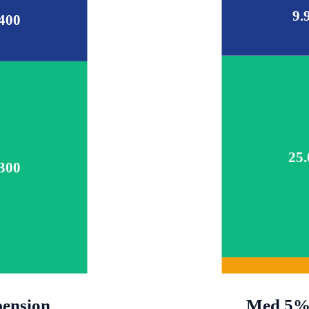
9.
400
25
300
ension
Med 5%