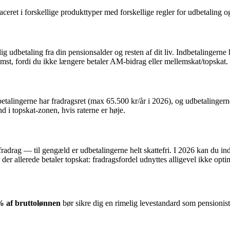
eret i forskellige produkttyper med forskellige regler for udbetaling o
ig udbetaling fra din pensionsalder og resten af dit liv. Indbetalingerne 
mst, fordi du ikke længere betaler AM-bidrag eller mellemskat/topskat.
betalingerne har fradragsret (max 65.500 kr/år i
2026
), og udbetalinger
 i topskat-zonen, hvis raterne er høje.
fradrag — til gengæld er udbetalingerne helt skattefri. I
2026
kan du indb
der allerede betaler topskat: fradragsfordel udnyttes alligevel ikke optim
 af bruttolønnen
bør sikre dig en rimelig levestandard som pensionis