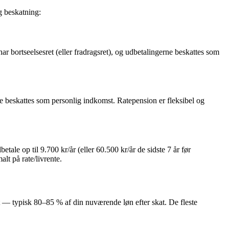
g beskatning:
har bortseelsesret (eller fradragsret), og udbetalingerne beskattes som
ne beskattes som personlig indkomst. Ratepension er fleksibel og
etale op til 9.700 kr/år (eller 60.500 kr/år de sidste 7 år før
alt på rate/livrente.
t — typisk 80–85 % af din nuværende løn efter skat. De fleste