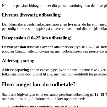
Når dine pensionsbidrag rammer din pensionsordning, kan de blive plac
Livrente (livsvarig udbetaling)
Den klassiske arbejdsmarkedspension er en
livrente
: du får en månedl
personlig indkomst — typisk på et lavere niveau end din arbejdsindko
Ratepension (10–25 års udbetaling)
En
ratepension
udbetales over en aftalt periode, typisk 10–25 år. Ind
populær blandt mellemindkomster, men udbetalingen kan presse dig ind
Aldersopsparing
Aldersopsparing
er den eneste type, hvor indbetalingerne
ikke
giver 
folkepensionsalder). Egnet til alle, men særligt værdifuldt for personer 
Hvor meget bør du indbetale?
Standardrådgivningen er, at en samlet pensionsindbetaling på
12–18 %
overenskomster og funktionær­kontrakter opererer med:
Arbejdsgiverens andel:
⅔ (typisk 8–12 %)