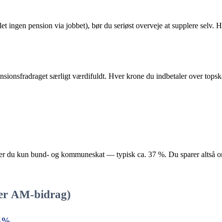
 ingen pension via jobbet), bør du seriøst overveje at supplere selv. Hv
pensionsfradraget særligt værdifuldt. Hver krone du indbetaler over tops
aler du kun bund- og kommune­skat — typisk ca. 37 %. Du sparer altså o
fter AM-bidrag)
,5%