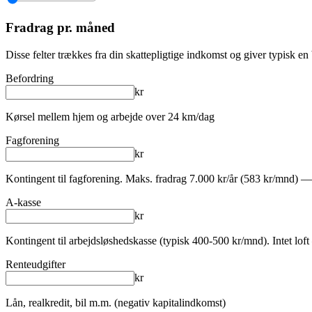
Fradrag pr. måned
Disse felter trækkes fra din skattepligtige indkomst og giver typisk e
Befordring
kr
Kørsel mellem hjem og arbejde over 24 km/dag
Fagforening
kr
Kontingent til fagforening. Maks. fradrag 7.000 kr/år (583 kr/mnd) 
A-kasse
kr
Kontingent til arbejdsløshedskasse (typisk 400-500 kr/mnd). Intet loft
Renteudgifter
kr
Lån, realkredit, bil m.m. (negativ kapitalindkomst)