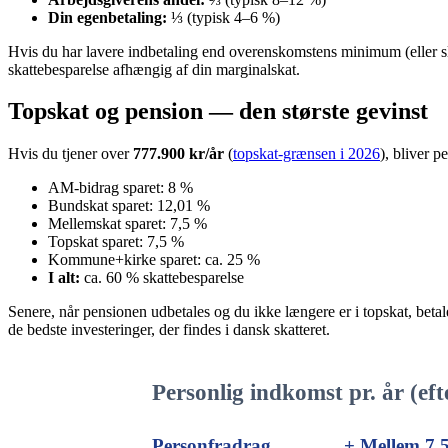
Din egenbetaling:
⅓ (typisk 4–6 %)
Hvis du har lavere indbetaling end overenskomstens minimum (eller slet
skattebesparelse afhængig af din marginalskat.
Topskat og pension — den største gevinst
Hvis du tjener over
777.900 kr/år
(
topskat-grænsen i
2026
), bliver 
AM-bidrag sparet: 8 %
Bundskat sparet: 12,01 %
Mellemskat sparet: 7,5 %
Topskat sparet: 7,5 %
Kommune+kirke sparet: ca. 25 %
I alt:
ca. 60 % skattebesparelse
Senere, når pensionen udbetales og du ikke længere er i topskat, bet
de bedste investeringer, der findes i dansk skatteret.
Personlig indkomst pr. år (e
Personfradrag
+ Mellem 7