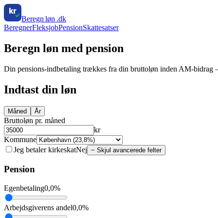
kr
Beregn
løn
.dk
Beregner
Fleksjob
Pension
Skattesatser
Beregn løn med pension
Din pensions-indbetaling trækkes fra din bruttoløn inden AM-bidrag — 
Indtast din løn
Måned
År
Bruttoløn pr. måned
kr
Kommune
Jeg betaler kirkeskat
Nej
− Skjul avancerede felter
Pension
Egenbetaling
0,0
%
Arbejdsgiverens andel
0,0
%